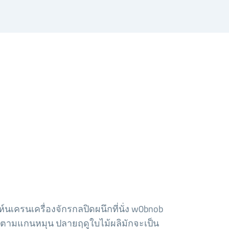
ห์นเครนเครื่องจักรกลปิดผนึกที่นั่ง w0bnob
มุนตามแกนหมุน ปลายฤดูใบไม้ผลิมักจะเป็น