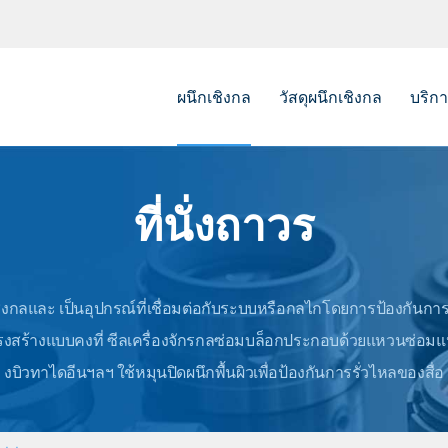
ผนึกเชิงกล
วัสดุผนึกเชิงกล
บริกา
ยางลูกฟูกซีลเชิงกล
โลหะเ
ที่นั่งถาวร
ตราประทับเชิงกลของ PTFE เครื่องเป่าลม
ซีลกระ
โอริงซีลเชิงกล
คู่ถังซ
ชิงกลและ
เป็นอุปกรณ์ที่เชื่อมต่อกับระบบหรือกลไกโดยการป้องกันการ
ลิ่ม PTFE ซีลเชิงกล
ประทั
รงสร้างแบบคงที่
ซีลเครื่องจักรกลซ่อมบล็อกประกอบด้วยแหวนซ่อมแห
o.e.m ซีลเครื่องกล
ที่นั่ง
งบิวทาไดอีนฯลฯ ใช้หมุนปิดผนึกพื้นผิวเพื่อป้องกันการรั่วไหลของสื่อ
ตราประทับเชิงกลของเครื่องปั่น
แหวนปิดผนึกอะไหล่
ฤดูใบไม้ผลิอะไหล่ปิดผนึก