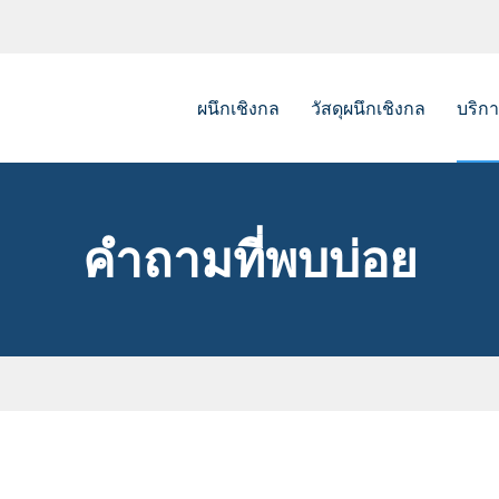
ผนึกเชิงกล
วัสดุผนึกเชิงกล
บริกา
ยางลูกฟูกซีลเชิงกล
โลหะเ
คำถามที่พบบ่อย
ตราประทับเชิงกลของ PTFE เครื่องเป่าลม
ซีลกระ
โอริงซีลเชิงกล
คู่ถังซ
ลิ่ม PTFE ซีลเชิงกล
ประทั
o.e.m ซีลเครื่องกล
ที่นั่ง
ตราประทับเชิงกลของเครื่องปั่น
แหวนปิดผนึกอะไหล่
ฤดูใบไม้ผลิอะไหล่ปิดผนึก