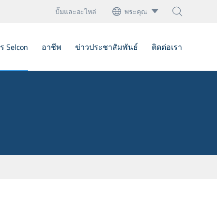
ปั๊มและอะไหล่
พระคุณ



English
ร Selcon
อาชีพ
ข่าวประชาสัมพันธ์
ติดต่อเรา
français
Deutsch
ครื่องเป่าลมประทับตรา
Español
บอกเดี่ยว
italiano
ีลเชิงกล
русский
บตราเชิงกล
português
ถาวร
العربية