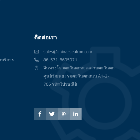
ติดต่อเรา
sales@china-sealcon.com

ะบริการ
86-571-8695971

จีนหางโจวตะวันตกทะเลสาบตะวันตก

ศูนย์วัฒนธรรมตะวันตกถนน A1-2-
705 รหัสไปรษณีย์



