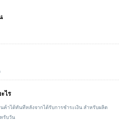
ซีลโอริงอะไหล่
น
แขนอะไหล่ปิดผนึก
ประทับตราอะไหล่ประทับตรา
ว
อะไร
นค้าได้ทันทีหลังจากได้รับการชำระเงิน สำหรับผลิต
ำหรับวัน